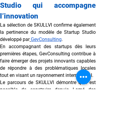
Studio qui accompagne 
l’innovation
La sélection de SKULLVI confirme également 
la pertinence du modèle de Startup Studio 
développé par
GevConsulting
.
En accompagnant des startups dès leurs 
premières étapes, GevConsulting contribue à 
faire émerger des projets innovants capables 
de répondre à des problématiques locales 
tout en visant un rayonnement international.
Le parcours de SKULLVI démontre qu’il est 
possible de construire depuis Lomé des 
solutions technologiques compétitives à 
l’échelle mondiale.
Le départ de SKULLVI vers Vienne symbolise 
une nouvelle étape pour l’innovation 
éducative africaine. Cette expérience 