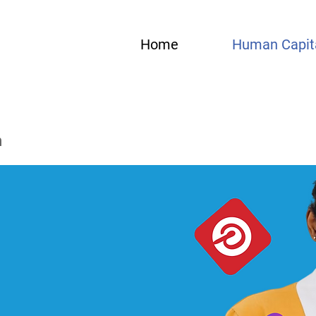
Home
Human Capit
m
 secrets du
anagement et
avenir.