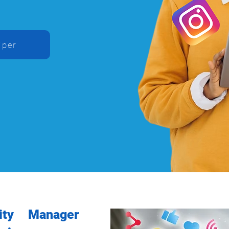
iper
ty Manager