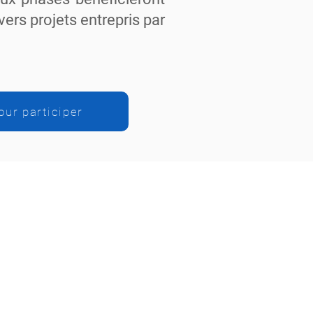
vers projets entrepris par
our participer
n chiffre
04