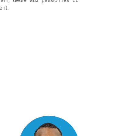
ram
, dédié aux passionnés du
ent.