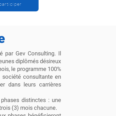
participer
e
par Gev Consulting. Il
 jeunes diplômés désireux
 mois, le programme 100%
a société consultante en
ter dans leurs carrières
phases distinctes : une
 trois (3) mois chacune.
deux phases bénéficieront