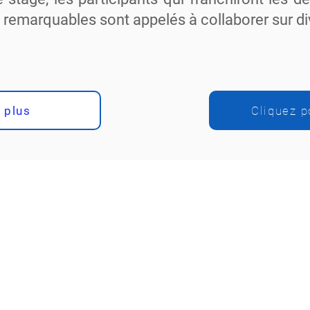
us remarquables sont appelés à collaborer sur di
 plus
Cliquez p
 Capital Program e
18