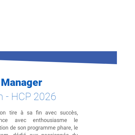
De nos anciens stagiaires
travaillent avec nous
 Manager
n - HCP 2026
ion tire à sa fin avec succès,
once avec enthousiasme le
ition de son programme phare, le