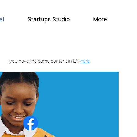
al
Startups Studio
More
you have the same content in EN
here