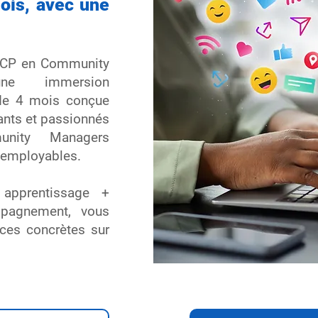
ois, avec une
HCP en Community
ne immersion
 de 4 mois conçue
ants et passionnés
nity Managers
 employables.
apprentissage +
mpagnement, vous
es concrètes sur