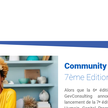
Pays touchés par le HCP
Community
7ème Editio
Alors que la 6ᵉ édit
GevConsulting ann
lancement de la 7ᵉ éd